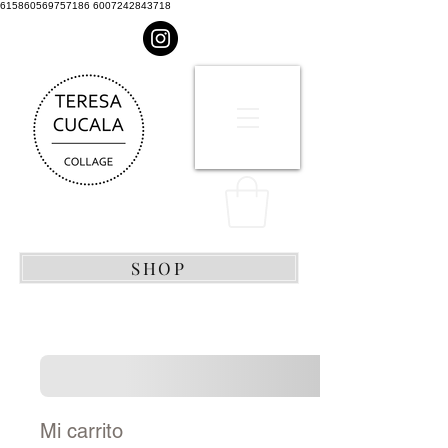
615860569757186 6007242843718
SHOP
Mi carrito