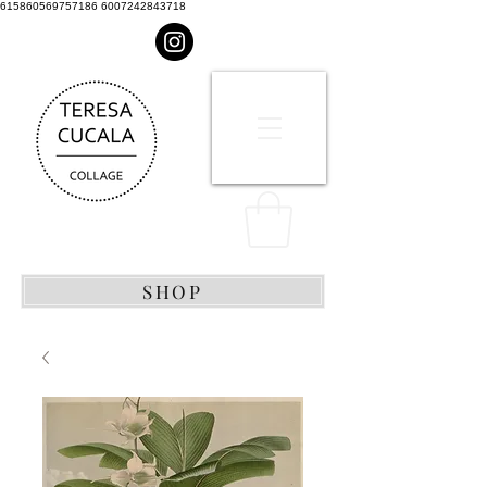
615860569757186 6007242843718
SHOP